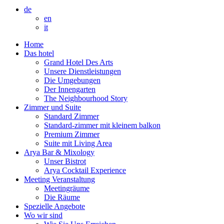
de
en
it
Home
Das hotel
Grand Hotel Des Arts
Unsere Dienstleistungen
Die Umgebungen
Der Innengarten
The Neighbourhood Story
Zimmer und Suite
Standard Zimmer
Standard-zimmer mit kleinem balkon
Premium Zimmer
Suite mit Living Area
Arya Bar & Mixology
Unser Bistrot
Arya Cocktail Experience
Meeting Veranstaltung
Meetingräume
Die Räume
Spezielle Angebote
Wo wir sind