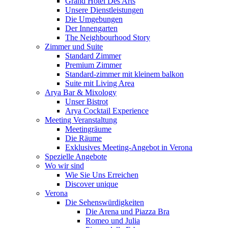
Grand Hotel Des Arts
Unsere Dienstleistungen
Die Umgebungen
Der Innengarten
The Neighbourhood Story
Zimmer und Suite
Standard Zimmer
Premium Zimmer
Standard-zimmer mit kleinem balkon
Suite mit Living Area
Arya Bar & Mixology
Unser Bistrot
Arya Cocktail Experience
Meeting Veranstaltung
Meetingräume
Die Räume
Exklusives Meeting-Angebot in Verona
Spezielle Angebote
Wo wir sind
Wie Sie Uns Erreichen
Discover unique
Verona
Die Sehenswürdigkeiten
Die Arena und Piazza Bra
Romeo und Julia