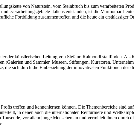
lungskette von Naturstein, vom Steinbruch bis zum verarbeiteten Prod
nd -verarbeitungsgebiete Italiens entstanden, ist die Marmomac heute d
fliche Fortbildung zusammentreffen und die heute ein erstklassiger Or
er der künstlerischen Leitung von Stefano Raimondi stattfinden. Als R
ren (Galerien und Sammler, Museen, Stiftungen, Kuratoren, Unternehmen
, die sich durch die Einbeziehung der innovativsten Funktionen des di
und Profis treffen und kennenlernen können. Die Themenbereiche sind au
erteilt, in denen auch die internationalen Reitturniere und Wettkämp
h Tausende, vor allem junge Menschen an und vermittelt ihnen durch die
ne