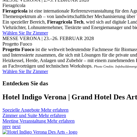
Fieragricola
Fieragricola
ist eine internationale Referenzveranstaltung für den Ag
Themenspektrum ab – von landwirtschaftlicher Mechanisierung über 
Ein spezieller Bereich,
Fieragricola Tech
, wird sich auf digitale La
Viehzüchter, Lohnunternehmer, Tierärzte und Energiemanager und bi
Wählen Sie Ihr Zimmer
MESSE VERONA | 23.–26. FEBRUAR 2028
Progetto Fuoco
Progetto Fuoco
ist die weltweit bedeutendste Fachmesse für Biomass
und Interessierte zusammen, die sich mit Lösungen für die private un
Heizkessel, Herde, Anlagen und Zubehör – mit einem zunehmenden F
an Fachvorträgen und technischen Workshops.
Photo Credits: Infobuildenerg
Wählen Sie Ihr Zimmer
Entdecken Sie das
Hotel Indigo Verona | Grand Hotel Des Art
Spezielle Angebote
Mehr erfahren
Zimmer und Suite
Mehr erfahren
Meeting Veranstaltung
Mehr erfahren
prev
next