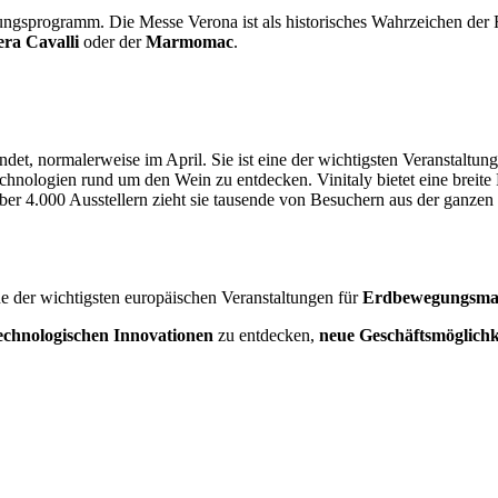
ellungsprogramm. Die Messe Verona ist als historisches Wahrzeichen de
era Cavalli
oder der
Marmomac
.
findet, normalerweise im April. Sie ist eine der wichtigsten Veranstalt
logien rund um den Wein zu entdecken. Vinitaly bietet eine breite P
t über 4.000 Ausstellern zieht sie tausende von Besuchern aus der ganz
ne der wichtigsten europäischen Veranstaltungen für
Erdbewegungsmasc
echnologischen Innovationen
zu entdecken,
neue Geschäftsmöglichk