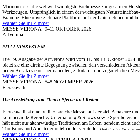
Marmomac ist die weltweit wichtigste Fachmesse zur gesamten Herstel
Werkzeugen. Ursprünglich in einem der wichtigsten Natursteinabbau- u
Branche. Eine unverzichtbare Plattform, auf der Unternehmen und beru
Wählen Sie Ihr Zimmer
MESSE VERONA | 9–11 OKTOBER 2026
ArtVerona
#ITALIANSYSTEM
Die 19. Ausgabe der ArtVerona wird vom 11. bis 13. Oktober 2024 unt
bietet sie eine direkte Begegnung zwischen den verschiedenen Akteu
neuen Ansatzes einer permanenten, zirkulären und zugänglichen Messe
Wählen Sie Ihr Zimmer
MESSE VERONA | 5–8 NOVEMBER 2026
Fieracavalli
Die Ausstellung zum Thema Pferde und Reiten
Fieracavalli ist eine traditionsreiche Messe, auf der sich Amateure 
kommerzielle Bereiche, Unterhaltung & Shows sowie Sportbereiche unt
hält nicht nur altehrwürdige Traditionen am Leben, sondern zieht auc
Tourismus und Abenteuer miteinander verbindet.
Photo Credits: Fiere Italia
Wählen Sie Ihr Zimmer
MESSE VERONA | 2.–5. FEBRUAR 2028