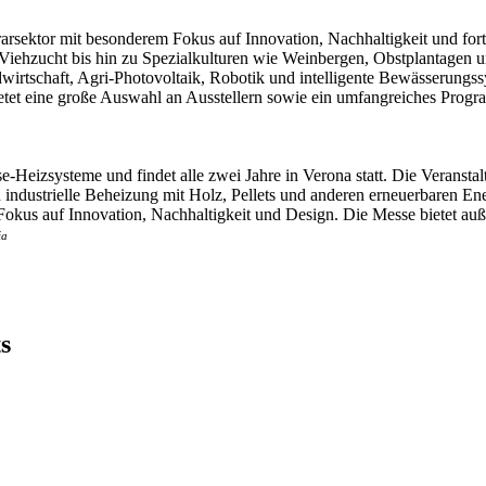
rarsektor mit besonderem Fokus auf Innovation, Nachhaltigkeit und fort
Viehzucht bis hin zu Spezialkulturen wie Weinbergen, Obstplantagen 
ndwirtschaft, Agri-Photovoltaik, Robotik und intelligente Bewässerungs
etet eine große Auswahl an Ausstellern sowie ein umfangreiches Pro
e-Heizsysteme und findet alle zwei Jahre in Verona statt. Die Veranst
d industrielle Beheizung mit Holz, Pellets und anderen erneuerbaren E
okus auf Innovation, Nachhaltigkeit und Design. Die Messe bietet a
ia
s