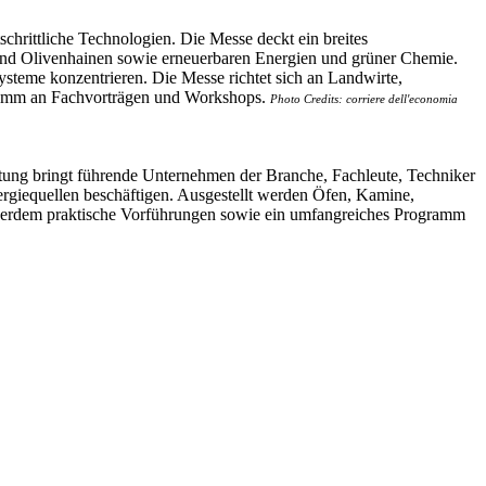
schrittliche Technologien. Die Messe deckt ein breites
und Olivenhainen sowie erneuerbaren Energien und grüner Chemie.
systeme konzentrieren. Die Messe richtet sich an Landwirte,
gramm an Fachvorträgen und Workshops.
Photo Credits: corriere dell'economia
altung bringt führende Unternehmen der Branche, Fachleute, Techniker
nergiequellen beschäftigen. Ausgestellt werden Öfen, Kamine,
ußerdem praktische Vorführungen sowie ein umfangreiches Programm