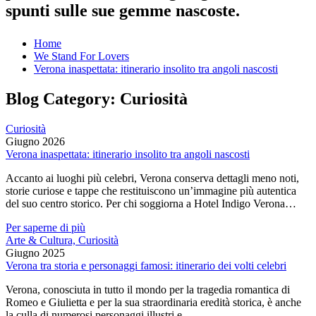
spunti sulle sue gemme nascoste.
Home
We Stand For Lovers
Verona inaspettata: itinerario insolito tra angoli nascosti
Blog Category:
Curiosità
Curiosità
Giugno 2026
Verona inaspettata: itinerario insolito tra angoli nascosti
Accanto ai luoghi più celebri, Verona conserva dettagli meno noti,
storie curiose e tappe che restituiscono un’immagine più autentica
del suo centro storico. Per chi soggiorna a Hotel Indigo Verona…
Per saperne di più
Arte & Cultura, Curiosità
Giugno 2025
Verona tra storia e personaggi famosi: itinerario dei volti celebri
Verona, conosciuta in tutto il mondo per la tragedia romantica di
Romeo e Giulietta e per la sua straordinaria eredità storica, è anche
la culla di numerosi personaggi illustri e…