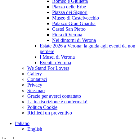
Romeo e Giulietta
Piazza delle Erbe
Piazza dei Signori
Museo di Castelvecchio
Palazzo Gran Guardia
Castel San Pietro
Fiera di Verona
Nei dintorni di Verona
Estate 2026 a Verona: la guida agli eventi da non
perdere
I Musei di Verona
Eventi a Verona
We Stand For Lovers
Gallery
Contattaci
Privacy
Site-map
Grazie per averci contattato
La tua iscrizione è confermata!
Politica Cookie
Richiedi un preventivo
Italiano
English