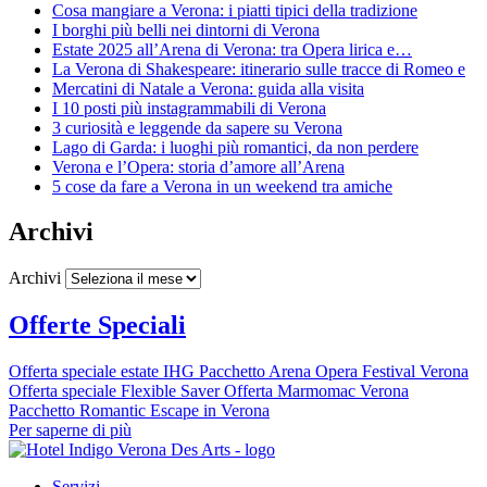
Cosa mangiare a Verona: i piatti tipici della tradizione
I borghi più belli nei dintorni di Verona
Estate 2025 all’Arena di Verona: tra Opera lirica e…
La Verona di Shakespeare: itinerario sulle tracce di Romeo e
Mercatini di Natale a Verona: guida alla visita
I 10 posti più instagrammabili di Verona
3 curiosità e leggende da sapere su Verona
Lago di Garda: i luoghi più romantici, da non perdere
Verona e l’Opera: storia d’amore all’Arena
5 cose da fare a Verona in un weekend tra amiche
Archivi
Archivi
Offerte Speciali
Offerta speciale estate IHG
Pacchetto Arena Opera Festival Verona
Offerta speciale Flexible Saver
Offerta Marmomac Verona
Pacchetto Romantic Escape in Verona
Per saperne di più
Servizi