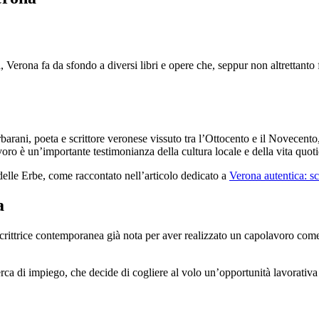
na, Verona fa da sfondo a diversi libri e opere che, seppur non altrettan
rani, poeta e scrittore veronese vissuto tra l’Ottocento e il Novecento, 
avoro è un’importante testimonianza della cultura locale e della vita quoti
 delle Erbe, come raccontato nell’articolo dedicato a
Verona autentica: s
a
scrittrice contemporanea già nota per aver realizzato un capolavoro co
 di impiego, che decide di cogliere al volo un’opportunità lavorativa a 