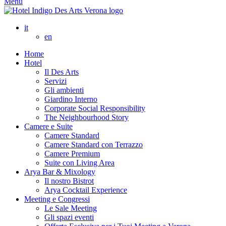
Menu
it
en
Home
Hotel
Il Des Arts
Servizi
Gli ambienti
Giardino Interno
Corporate Social Responsibility
The Neighbourhood Story
Camere e Suite
Camere Standard
Camere Standard con Terrazzo
Camere Premium
Suite con Living Area
Arya Bar & Mixology
Il nostro Bistrot
Arya Cocktail Experience
Meeting e Congressi
Le Sale Meeting
Gli spazi eventi