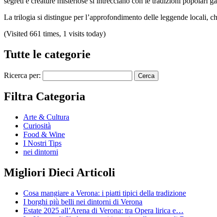
segreti e creature misteriose si intrecciano con le tradizioni popolari g
La trilogia si distingue per l’approfondimento delle leggende locali, c
(Visited 661 times, 1 visits today)
Tutte le categorie
Ricerca per:
Filtra Categoria
Arte & Cultura
Curiosità
Food & Wine
I Nostri Tips
nei dintorni
Migliori Dieci Articoli
Cosa mangiare a Verona: i piatti tipici della tradizione
I borghi più belli nei dintorni di Verona
Estate 2025 all’Arena di Verona: tra Opera lirica e…