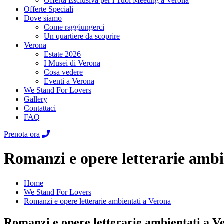
Offerta Esclusiva per i Tuoi Meeting a Verona
Offerte Speciali
Dove siamo
Come raggiungerci
Un quartiere da scoprire
Verona
Estate 2026
I Musei di Verona
Cosa vedere
Eventi a Verona
We Stand For Lovers
Gallery
Contattaci
FAQ
Prenota ora
Romanzi e opere letterarie ambi
Home
We Stand For Lovers
Romanzi e opere letterarie ambientati a Verona
Romanzi e opere letterarie ambientati a V