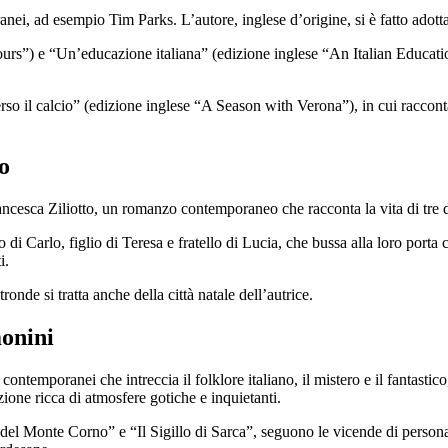
anei, ad esempio Tim Parks. L’autore, inglese d’origine, si è fatto adotta
rs”) e “Un’educazione italiana” (edizione inglese “An Italian Education”
so il calcio” (edizione inglese “A Season with Verona”), in cui racconta l
o
ancesca Ziliotto, un romanzo contemporaneo che racconta la vita di tre d
 di Carlo, figlio di Teresa e fratello di Lucia, che bussa alla loro porta
i.
onde si tratta anche della città natale dell’autrice.
monini
ntemporanei che intreccia il folklore italiano, il mistero e il fantastic
zione ricca di atmosfere gotiche e inquietanti.
e del Monte Corno” e “Il Sigillo di Sarca”, seguono le vicende di persona