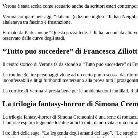
Verona è stata scelta come scenario anche da scrittori esteri contempor
Verona compare nei saggi “Italiani” (edizione inglese “Italian Neighbou
altalenava tra fascino e frustrazione.
Firmato da Parks anche “Questa pazza fede. L’Italia raccontata attraver
osservato dalle curve degli stadi.
“Tutto può succedere” di Francesca Ziliott
Il centro storico di Verona fa da sfondo a “Tutto può succedere” di Fr
La routine dei tre personaggi viene ad un certo punto scossa dal ritorno
inconfessabili e litigi furibondi metteranno alla prova tutti i protagonist
La cornice di Verona si presta bene per le ambientazioni familiari, d’altr
La trilogia fantasy-horror di Simona Cre
La trilogia fantasy-horror di Simona Cremonini è una serie di romanzi co
L’autrice esplora leggende locali e antichi miti, dando vita a una narra
I tre libri della saga, “La leggenda degli amanti del lago”, “Le stregh