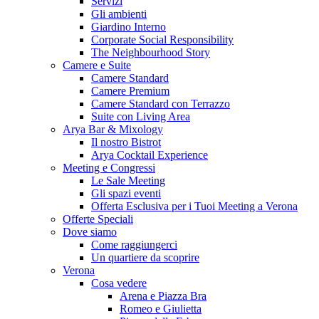
Servizi
Gli ambienti
Giardino Interno
Corporate Social Responsibility
The Neighbourhood Story
Camere e Suite
Camere Standard
Camere Premium
Camere Standard con Terrazzo
Suite con Living Area
Arya Bar & Mixology
Il nostro Bistrot
Arya Cocktail Experience
Meeting e Congressi
Le Sale Meeting
Gli spazi eventi
Offerta Esclusiva per i Tuoi Meeting a Verona
Offerte Speciali
Dove siamo
Come raggiungerci
Un quartiere da scoprire
Verona
Cosa vedere
Arena e Piazza Bra
Romeo e Giulietta