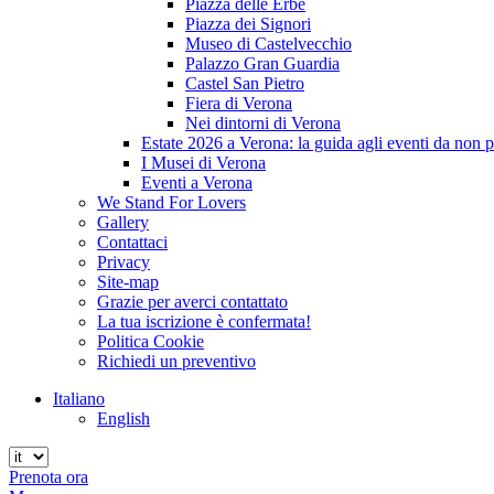
Piazza delle Erbe
Piazza dei Signori
Museo di Castelvecchio
Palazzo Gran Guardia
Castel San Pietro
Fiera di Verona
Nei dintorni di Verona
Estate 2026 a Verona: la guida agli eventi da non 
I Musei di Verona
Eventi a Verona
We Stand For Lovers
Gallery
Contattaci
Privacy
Site-map
Grazie per averci contattato
La tua iscrizione è confermata!
Politica Cookie
Richiedi un preventivo
Italiano
English
Prenota ora